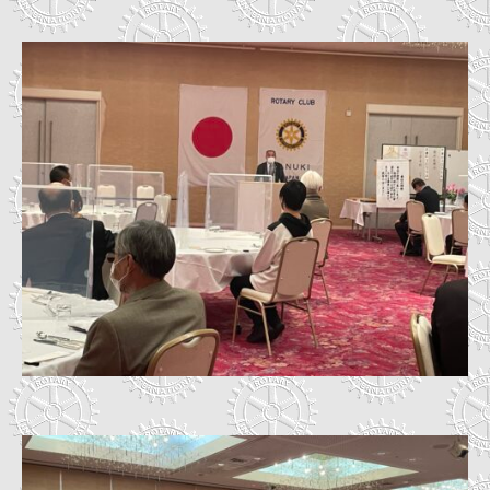
1
C
-
事
1
務
4
局