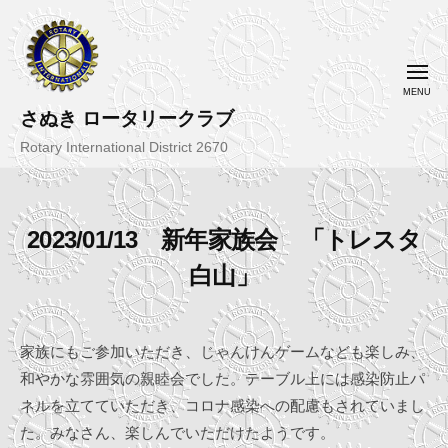
コ
ン
テ
メ
ニ
ン
ュ
ー
さぬき ロータリークラブ
ツ
へ
Rotary International District 2670
ス
キ
ッ
2023/01/13 新年家族会 「トレスタ
プ
白山」
2
b
0
y
家族にもご参加いただき、じゃんけんゲームなども楽しみ、
2
さ
和やかな雰囲気の親睦会でした。テーブル上には感染防止パ
3
ぬ
ネルを立てていただき、コロナ感染への配慮もされていまし
-
き
た。みなさん、楽しんでいただけたようです。
0
R