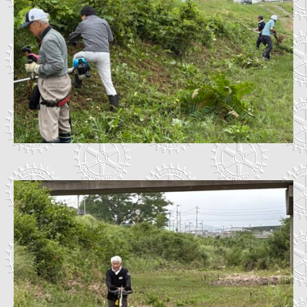
6
C
-
事
0
務
5
局