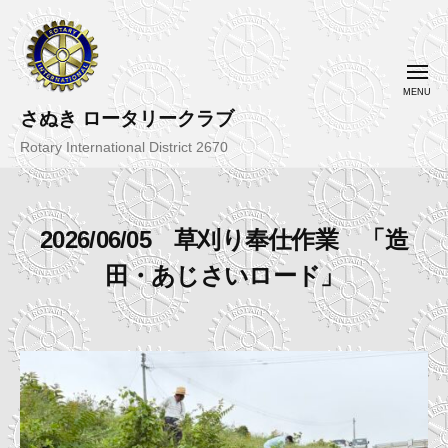
コ
ン
テ
メ
ニ
ン
ュ
ー
さぬき ロータリークラブ
ツ
へ
Rotary International District 2670
ス
キ
ッ
2026/06/05 草刈り奉仕作業 「造
プ
田・あじさいロード」
2
b
0
y
2
さ
6
ぬ
-
き
0
R