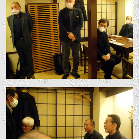
-
事
0
務
4
局