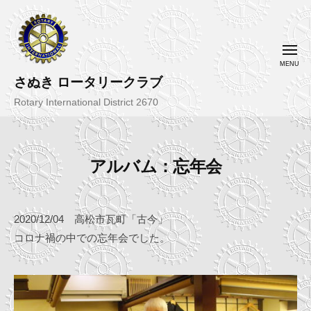
コ
ン
テ
メ
ニ
ン
ュ
ー
さぬき ロータリークラブ
ツ
へ
Rotary International District 2670
ス
キ
ッ
アルバム：忘年会
プ
2
b
0
y
2020/12/04 高松市瓦町「古今」
2
さ
コロナ禍の中での忘年会でした。
0
ぬ
-
き
1
R
2
C