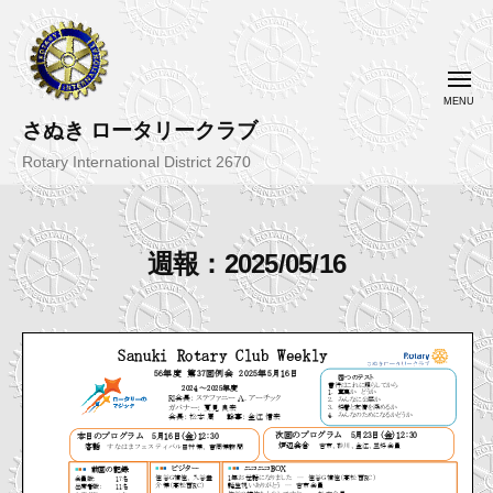
コ
ン
テ
メ
ニ
ン
ュ
ー
さぬき ロータリークラブ
ツ
へ
Rotary International District 2670
ス
キ
ッ
週報：2025/05/16
プ
2
b
0
y
2
さ
5
ぬ
-
き
0
R
5
C