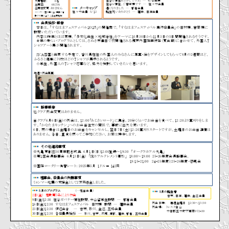
-
事
1
務
4
局